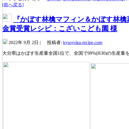
[前へ戻る]
『かぼす林檎マフィン＆かぼす林檎
金賞受賞レシピ：こざいこども園 様
2022年 9月 2日 |
投稿者:
kyusyoku-recipe.com
大分県はかぼす生産量全国1位で、全国で99%(H30)の生