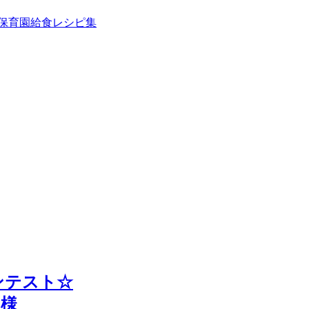
ンテスト☆
 様