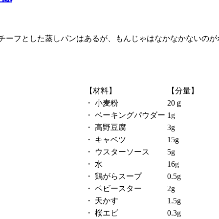
チーフとした蒸しパンはあるが、もんじゃはなかなかないのが
【材料】
【分量】
・
小麦粉
20ｇ
・
ベーキングパウダー
1g
・
高野豆腐
3g
・
キャベツ
15g
・
ウスターソース
5g
・
水
16g
・
鶏がらスープ
0.5g
・
ベビースター
2g
・
天かす
1.5g
・
桜エビ
0.3g