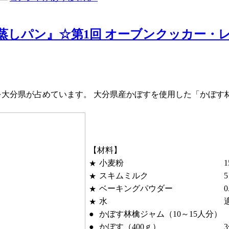
蒸しパン』☆第1回 オーブンクッカー・
産量を大分県が占めています。 大分県産かぼすを使用した「かぼ
【材料】
小麦粉
★
スキムミルク
★
ベーキングパウダー
0
★
水
★
●
かぼす林檎ジャム（10～15人分）
●
かぼす（400ｇ）