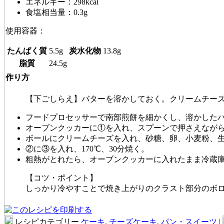
エネルギー：298kcal
食塩相当量：0.3g
使用容器：
たんぱく質
5.5g
炭水化物
13.8g
脂質
24.5g
作り方
【下ごしらえ】バターを溶かしておく。クリームチー
フードプロセッサーで南部煎餅を細かくし、溶かした
オーブンクッカーに①を入れ、スプーンで押さえなが
ボールにクリームチーズを入れ、砂糖、卵、小麦粉、
②に③を入れ、170℃、30分焼く。
粗熱がとれたら、オーブンクッカーに入れたまま冷蔵
【コツ・ポイント】
しっかり冷やすことで焼き上がりのクラスト部分のボ
レシピカテゴリー
ケーキ
,
チーズケーキ
,
パン・スイーツ
|