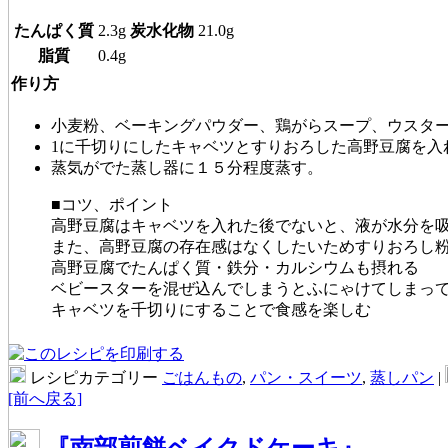
たんぱく質
2.3g
炭水化物
21.0g
脂質
0.4g
作り方
小麦粉、ベーキングパウダー、鶏がらスープ、ウスタ
1に千切りにしたキャベツとすりおろした高野豆腐を入
蒸気がでた蒸し器に１５分程度蒸す。
■コツ、ポイント
高野豆腐はキャベツを入れた後でないと、液が水分を
また、高野豆腐の存在感はなくしたいためすりおろし
高野豆腐でたんぱく質・鉄分・カルシウムも摂れる
ベビースターを混ぜ込んでしまうとふにゃけてしまっ
キャベツを千切りにすることで食感を楽しむ
レシピカテゴリー
ごはんもの
,
パン・スイーツ
,
蒸しパン
|
[前へ戻る]