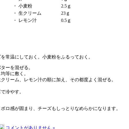
・
小麦粉
2.5ｇ
・
生クリーム
23ｇ
・
レモン汁
0.5ｇ
ズを常温にしておく。小麦粉をふるっておく。
バターを混ぜる。
ら均等に敷く。
生クリーム、レモン汁の順に加え、その都度よく混ぜる。
庫で冷やす。
ロボロ感が固まり、チーズもしっとりなめらかになります。
コメントがありません »