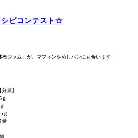
レシピコンテスト☆
す林檎ジャム」が、マフィンや蒸しパンにも合います！
【分量】
15ｇ
5ｇ
.5ｇ
適量
3個