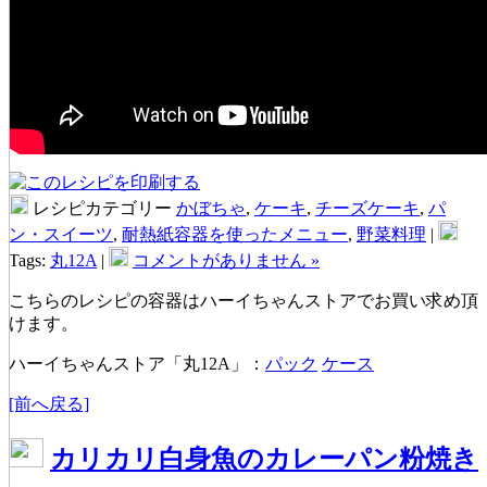
レシピカテゴリー
かぼちゃ
,
ケーキ
,
チーズケーキ
,
パ
ン・スイーツ
,
耐熱紙容器を使ったメニュー
,
野菜料理
|
Tags:
丸12A
|
コメントがありません »
こちらのレシピの容器はハーイちゃんストアでお買い求め頂
けます。
ハーイちゃんストア「丸12A」：
パック
ケース
[前へ戻る]
カリカリ白身魚のカレーパン粉焼き