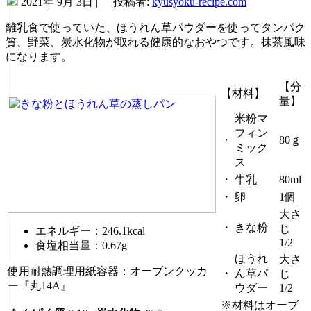
2021年 9月 3日 |
投稿者:
kyusyoku-recipe.com
離乳食で使っていた、ほうれん草パウダーを使ってタンパク
質、野菜、炭水化物が取れる健康的なおやつです。抹茶風味
になります。
【分
【材料】
量】
米粉マ
フィン
・
80ｇ
ミック
ス
・
牛乳
80ml
・
卵
1個
大さ
・
きな粉
じ
エネルギー：246.1kcal
1/2
食塩相当量：0.67g
ほうれ
大さ
使用耐熱調理用紙容器：オーブンクッカ
・
ん草パ
じ
ー『丸14A』
ウダー
1/2
※材料はオーブ