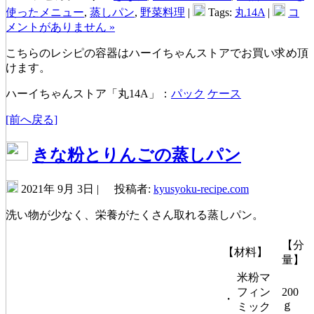
使ったメニュー
,
蒸しパン
,
野菜料理
|
Tags:
丸14A
|
コ
メントがありません »
こちらのレシピの容器はハーイちゃんストアでお買い求め頂
けます。
ハーイちゃんストア「丸14A」：
パック
ケース
[前へ戻る]
きな粉とりんごの蒸しパン
2021年 9月 3日 |
投稿者:
kyusyoku-recipe.com
洗い物が少なく、栄養がたくさん取れる蒸しパン。
【分
【材料】
量】
米粉マ
フィン
200
・
ｇ
ミック