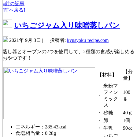
«前の記事
[前へ戻る]
いちごジャム入り味噌蒸しパン
2021年 9月 3日 |
投稿者:
kyusyoku-recipe.com
蒸し器とオーブンの2つを使用して、2種類の食感が楽しめる
おやつです！
【分
【材料】
量】
米粉マ
フィン
100
・
ｇ
ミック
ス
・
砂糖
40ｇ
・
卵
1個
エネルギー：285.43kcal
・
牛乳
90㏄
食塩相当量：0.28g
いちご