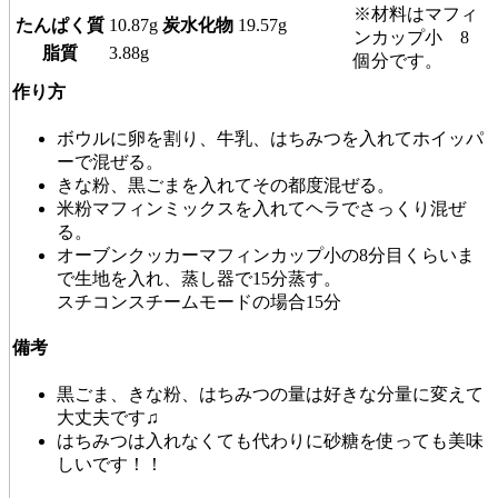
※材料はマフィ
たんぱく質
10.87g
炭水化物
19.57g
ンカップ小 8
脂質
3.88g
個分です。
作り方
ボウルに卵を割り、牛乳、はちみつを入れてホイッパ
ーで混ぜる。
きな粉、黒ごまを入れてその都度混ぜる。
米粉マフィンミックスを入れてヘラでさっくり混ぜ
る。
オーブンクッカーマフィンカップ小の8分目くらいま
で生地を入れ、蒸し器で15分蒸す。
スチコンスチームモードの場合15分
備考
黒ごま、きな粉、はちみつの量は好きな分量に変えて
大丈夫です♫
はちみつは入れなくても代わりに砂糖を使っても美味
しいです！！