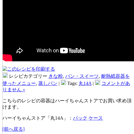
レシピカテゴリー
きな粉
,
パン・スイーツ
,
耐熱紙容器を
使ったメニュー
,
蒸しパン
|
Tags:
丸14A
|
コメントがあ
りません »
こちらのレシピの容器はハーイちゃんストアでお買い求め頂
けます。
ハーイちゃんストア「丸14A」：
パック
ケース
[前へ戻る]