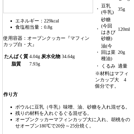
豆乳
・
35g
(牛乳)
砂糖
エネルギー：229kcal
(今回
食塩相当量：0.8g
・
120ml
はきび
使用容器：オーブンクッカー『マフィン
砂糖)
カップ白・大』
油(今
・
回は菜
20g
たんぱく質
4.04g
炭水化物
34.64g
種油)
脂質
7.93g
・
くるみ
適量
※材料はマフィ
ンカップ大 4
個分です。
作り方
ボウルに豆乳（牛乳）味噌、油、砂糖を入れ混ぜる。
残りの材料を入れぐるぐる混ぜる。
オーブンクッカーマフィンカップ大に入れ、胡桃をの
せオーブン180℃で20分～25分焼く。