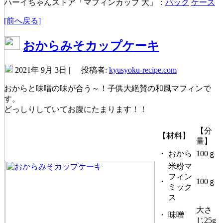
ハーイちゃんストア「マフィンカップ 大」：
パック
ケース
[前へ戻る]
おからみそカップケーキ
2021年 9月 3日 |
投稿者:
kyusyoku-recipe.com
おからと味噌の味が合う～！子供大絶賛の和風マフィンで
す。
どっしりしていてお腹にたまります！！
【分
【材料】
量】
・
おから
100ｇ
米粉マ
フィン
・
100ｇ
ミック
ス
大さ
・
味噌
じ25g