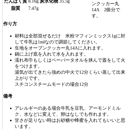
たんぱく質
8.16g
炭水化物
35.5g
ンクッカー丸
脂質
7.47g
14A 2個分で
す。
作り方
材料は全部混ぜるだけ 米粉マフィンミックス1gに対
して牛乳は1mlなので調節してください。
生地をオーブンクッカー丸14Aに入れます。
鍋に上げ底を入れて水を入れます。
濡れ布巾もしくはペーパータオルを挟んで蓋をして火
をつけます。
湯気が出てきたら強めの中火で12分くらい蒸して出来
上がりです。
スチコンスチームモードの場合12分
備考
アレルギーのある場合牛乳を豆乳、アーモンドミル
ク、水などに変えて、卵はなしでも作れます。
甘さが足りない時はお砂糖や蜂蜜を入れてもいいと思
います。