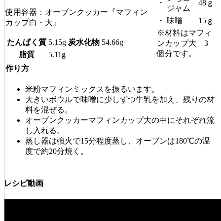
・
48ｇ
ジャム
使用容器：オーブンクッカー『マフィン
・
味噌
15ｇ
カップ白・大』
※材料はマフィ
たんぱく質
5.15g
炭水化物
54.66g
ンカップ大 3
個分です。
脂質
5.11g
作り方
米粉マフィンミックスを振るいます。
大きいボウルで味噌に少しずつ牛乳を加え、残りの材
料を混ぜる。
オーブンクッカーマフィンカップ大の中にそれぞれ流
し入れる。
蒸し器は強火で15分程度蒸し、オーブンは180℃の温
度で約20分焼く。
レシピ動画