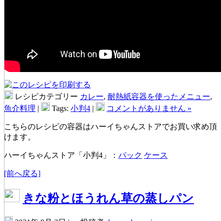
レシピカテゴリー
カレー
,
耐熱紙容器を使ったメニュー
,
魚介料理
|
Tags:
小判4
|
コメントがありません »
こちらのレシピの容器はハーイちゃんストアでお買い求め頂
けます。
ハーイちゃんストア「小判4」：
パック
ケース
[前へ戻る]
きな粉とほうれん草の蒸しパン