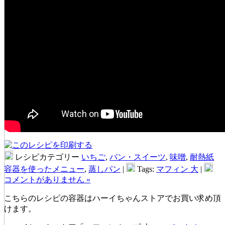
レシピカテゴリー
いちご
,
パン・スイーツ
,
味噌
,
耐熱紙
容器を使ったメニュー
,
蒸しパン
|
Tags:
マフィン 大
|
コメントがありません »
こちらのレシピの容器はハーイちゃんストアでお買い求め頂
けます。