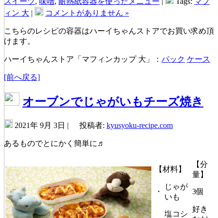
スイーツ
,
味噌
,
耐熱紙容器を使ったメニュー
|
Tags:
マフ
ィン 大
|
コメントがありません »
こちらのレシピの容器はハーイちゃんストアでお買い求め頂
けます。
ハーイちゃんストア「マフィンカップ 大」：
パック
ケース
[前へ戻る]
オーブンでじゃがいもチーズ焼き
2021年 9月 3日 |
投稿者:
kyusyoku-recipe.com
あるものでとにかく簡単に♬
【分
【材料】
量】
じゃが
・
3個
いも
好き
塩コシ