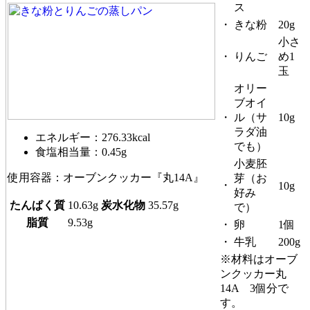
ス
・
きな粉
20g
小さ
・
りんご
め1
玉
オリー
ブオイ
・
ル（サ
10g
ラダ油
エネルギー：276.33kcal
でも）
食塩相当量：0.45g
小麦胚
使用容器：オーブンクッカー『丸14A』
芽（お
・
10g
好み
たんぱく質
10.63g
炭水化物
35.57g
で）
脂質
9.53g
・
卵
1個
・
牛乳
200g
※材料はオーブ
ンクッカー丸
14A 3個分で
す。