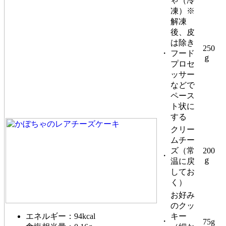
ゃ（冷
凍）※
解凍
後、皮
は除き
250
・
フード
ｇ
プロセ
ッサー
などで
ペース
ト状に
する
クリー
ムチー
ズ（常
200
・
ｇ
温に戻
してお
く）
お好み
のクッ
エネルギー：94kcal
キー
・
75g