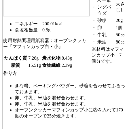
ベーキ
大さ
・
ングパ
じ1
ウダー
・
砂糖
20g
エネルギー：200.01kcal
・
卵
1個
食塩相当量：0.5g
・
牛乳
50㏄
使用耐熱調理用紙容器：オーブンクッカ
・
米油
80㏄
ー『マフィンカップ白・小』
※材料はマフィ
ンカップ小 7
たんぱく質
7.26g
炭水化物
8.43g
個分です。
脂質
15.51g
食物繊維
2.39g
作り方
きな粉、ベーキングパウダー、砂糖を合わせてふるっ
ておきます。
卵、牛乳、米油を混ぜ合わせます。
卵、牛乳、米油を混ぜ合わせます。
オーブンクッカーマフィンカップ小に③を入れて170
度のオーブンで25分焼きます。