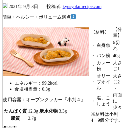
2021年 9月 3日 |
投稿者:
kyusyoku-recipe.com
簡単・ヘルシー・ボリューム満点
【分
【材料】
量】
6切
・
白身魚
れ
・
パン粉
40g
カレー
大さ
・
粉
じ1
オリー
大さ
・
ブオイ
じ2
エネルギー：99.2kcal
ル
～
食塩相当量：0.3g
両面
塩、こ
使用容器：オーブンクッカー『小判４』
・
に
しょう
少々
たんぱく質
12.3g
炭水化物
3.3g
※材料は小判
脂質
3.7g
4 9個分です。