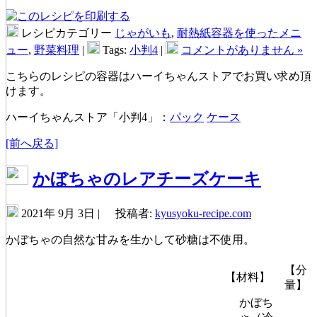
レシピカテゴリー
じゃがいも
,
耐熱紙容器を使ったメニ
ュー
,
野菜料理
|
Tags:
小判4
|
コメントがありません »
こちらのレシピの容器はハーイちゃんストアでお買い求め頂
けます。
ハーイちゃんストア「小判4」：
パック
ケース
[前へ戻る]
かぼちゃのレアチーズケーキ
2021年 9月 3日 |
投稿者:
kyusyoku-recipe.com
かぼちゃの自然な甘みを生かして砂糖は不使用。
【分
【材料】
量】
かぼち