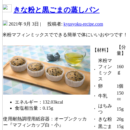
きな粉と黒ごまの蒸しパン
2021年 9月 3日 |
投稿者:
kyusyoku-recipe.com
米粉マフィンミックスでできる簡単で体にいいおやつです！
【分
【材料】
量】
米粉マ
フィン
160
・
ｇ
ミック
ス
・
卵
1個
150
・
牛乳
㏄
エネルギー：132.03kcal
はちみ
食塩相当量：0.15g
・
15g
つ
使用耐熱調理用紙容器：オーブンクッカ
・
きな粉
20g
ー『マフィンカップ白・小』
・
黒ごま
15g