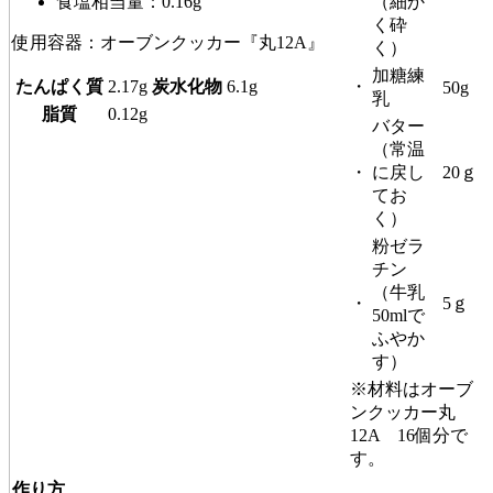
食塩相当量：0.16g
（細か
く砕
使用容器：オーブンクッカー『丸12A』
く）
加糖練
たんぱく質
2.17g
炭水化物
6.1g
・
50g
乳
脂質
0.12g
バター
（常温
・
に戻し
20ｇ
てお
く）
粉ゼラ
チン
（牛乳
・
5ｇ
50mlで
ふやか
す）
※材料はオーブ
ンクッカー丸
12A 16個分で
す。
作り方