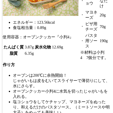
・
なだ
ョウ
け
マヨネ
・
20g
ーズ
エネルギー：123.56kcal
ピザ用
・
70g
食塩相当量：0.89g
チーズ
パスタ
使用容器：オーブンクッカー『小判4』
・
用ソー
190g
ス
たんぱく質
3.87g
炭水化物
12.69g
※材料は小判
脂質
6.35g
4 7個分です。
作り方
オーブンは200℃に余熱開始！
じゃがいもは皮をむいてスライサーで薄切りにして、
水にさらす。
オーブンクッカー小判4に水気を切ったじゃがいもを
入れる。
塩コショウをしてケチャップ、マヨネーズをぬった
り、和えるだけのパスタソース。（ミートソースや明
太子）をぬっても美味しい。