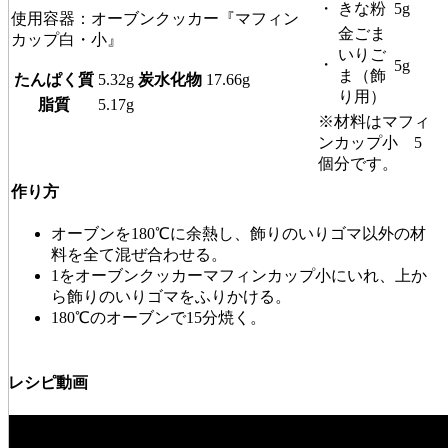
・
きな粉
5g
使用容器：オーブンクッカー『マフィン
金ごま
カップ白・小』
いりご
・
5g
ま（飾
たんぱく質
5.32g
炭水化物
17.66g
り用）
脂質
5.17g
※材料はマフィ
ンカップ小 5
個分です。
作り方
オーブンを180℃に余熱し、飾りのいりゴマ以外の材
料を全て混ぜ合わせる。
1をオーブンクッカーマフィンカップ小にいれ、上か
ら飾りのいりゴマをふりかける。
180℃のオーブンで15分焼く。
レシピ動画