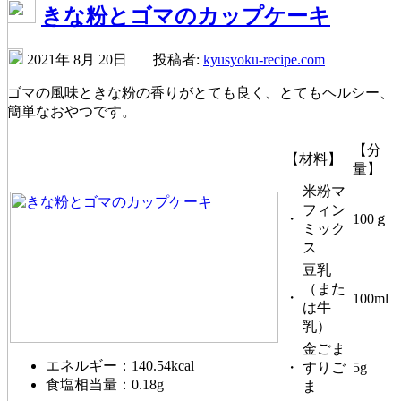
きな粉とゴマのカップケーキ
2021年 8月 20日 |
投稿者:
kyusyoku-recipe.com
ゴマの風味ときな粉の香りがとても良く、とてもヘルシー、
簡単なおやつです。
【分
【材料】
量】
米粉マ
フィン
・
100ｇ
ミック
ス
豆乳
（また
・
100ml
は牛
乳）
金ごま
エネルギー：140.54kcal
・
すりご
5g
食塩相当量：0.18g
ま