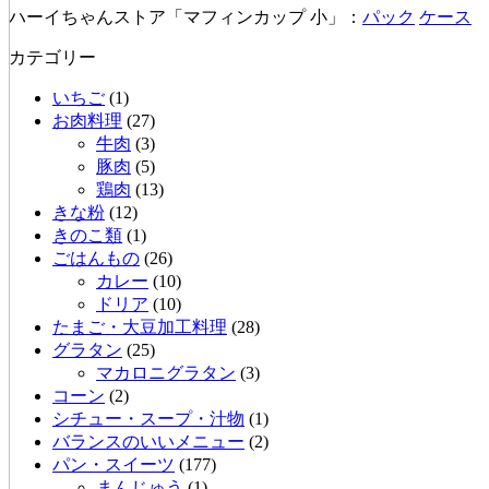
ハーイちゃんストア「マフィンカップ 小」：
パック
ケース
カテゴリー
いちご
(1)
お肉料理
(27)
牛肉
(3)
豚肉
(5)
鶏肉
(13)
きな粉
(12)
きのこ類
(1)
ごはんもの
(26)
カレー
(10)
ドリア
(10)
たまご・大豆加工料理
(28)
グラタン
(25)
マカロニグラタン
(3)
コーン
(2)
シチュー・スープ・汁物
(1)
バランスのいいメニュー
(2)
パン・スイーツ
(177)
まんじゅう
(1)