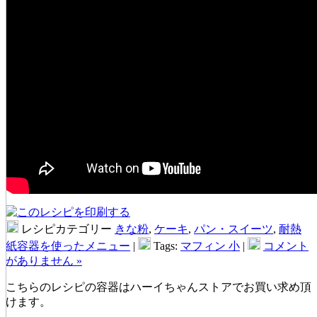
レシピカテゴリー
きな粉
,
ケーキ
,
パン・スイーツ
,
耐熱
紙容器を使ったメニュー
|
Tags:
マフィン 小
|
コメント
がありません »
こちらのレシピの容器はハーイちゃんストアでお買い求め頂
けます。