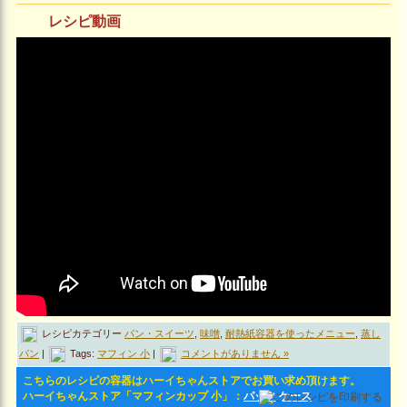
レシピ動画
レシピカテゴリー
パン・スイーツ
,
味噌
,
耐熱紙容器を使ったメニュー
,
蒸し
パン
|
Tags:
マフィン 小
|
コメントがありません »
こちらのレシピの容器はハーイちゃんストアでお買い求め頂けます。
ハーイちゃんストア「マフィンカップ 小」：
パック
ケース