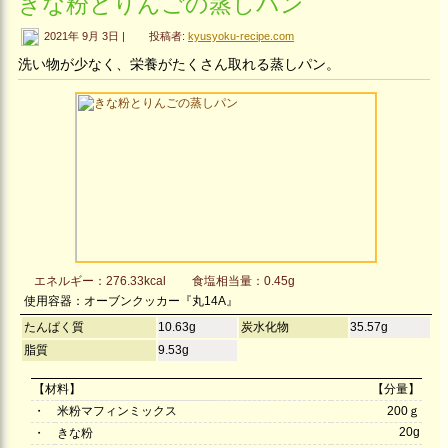
きな粉とりんごの蒸しパン
2021年 9月 3日 |
投稿者:
kyusyoku-recipe.com
洗い物が少なく、栄養がたくさん取れる蒸しパン。
エネルギー：276.33kcal
食塩相当量：0.45g
使用容器：オーブンクッカー『丸14A』
たんぱく質
10.63g
炭水化物
35.57g
脂質
9.53g
【材料】
【分量】
・
米粉マフィンミックス
200ｇ
20g
・
きな粉