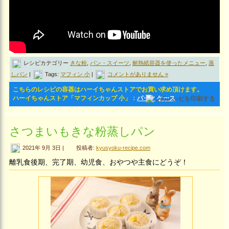
レシピカテゴリー
きな粉
,
パン・スイーツ
,
耐熱紙容器を使ったメニュー
,
蒸
しパン
|
Tags:
マフィン 小
|
コメントがありません »
こちらのレシピの容器はハーイちゃんストアでお買い求め頂けます。
ハーイちゃんストア「マフィンカップ 小」：
パック
ケース
さつまいもきな粉蒸しパン
2021年 9月 3日 |
投稿者:
kyusyoku-recipe.com
離乳食後期、完了期、幼児食、おやつや主食にどうぞ！