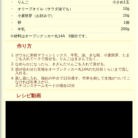
・
りんご
小さめ1玉
10g
・
オリーブオイル（サラダ油でも）
10g
・
小麦胚芽（お好みで）
・
卵
1個
200g
・
牛乳
※材料はオーブンクッカー丸14A 3個分です。
作り方
ボウルに米粉マフィンミックス、牛乳、油、きな粉、小麦胚芽、たま
ごを入れてヘラで混ぜる。りんごはきざんでおく。
なめらかになったら、きざんだりんごを入れて混ぜる。
混ぜ合わせた生地をオーブンクッカー丸14Aの七分目くらいまで流し
入れる。
蒸し器に入れ、強めの中火で12分蒸す。竹串を刺して生地がついてこ
なければ出来上がり。
スチコンスチームモードの場合12分
レシピ動画