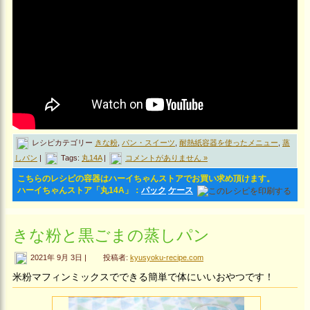
レシピカテゴリー
きな粉
,
パン・スイーツ
,
耐熱紙容器を使ったメニュー
,
蒸
しパン
|
Tags:
丸14A
|
コメントがありません »
こちらのレシピの容器はハーイちゃんストアでお買い求め頂けます。
ハーイちゃんストア「丸14A」：
パック
ケース
きな粉と黒ごまの蒸しパン
2021年 9月 3日 |
投稿者:
kyusyoku-recipe.com
米粉マフィンミックスでできる簡単で体にいいおやつです！