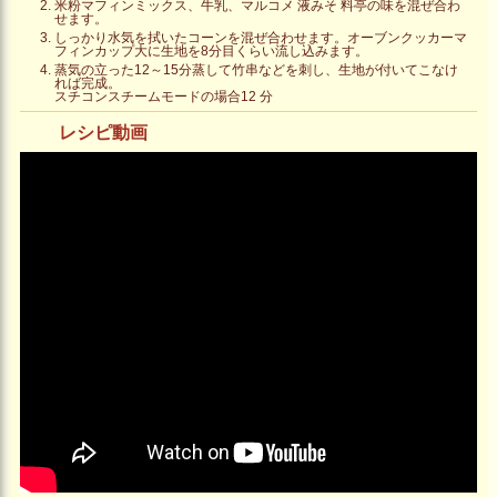
米粉マフィンミックス、牛乳、マルコメ 液みそ 料亭の味を混ぜ合わ
せます。
しっかり水気を拭いたコーンを混ぜ合わせます。オーブンクッカーマ
フィンカップ大に生地を8分目くらい流し込みます。
蒸気の立った12～15分蒸して竹串などを刺し、生地が付いてこなけ
れば完成。
スチコンスチームモードの場合12 分
レシピ動画