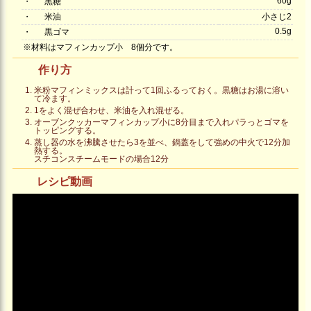
60g
・
黒糖
・
米油
小さじ2
0.5g
・
黒ゴマ
※材料はマフィンカップ小 8個分です。
作り方
米粉マフィンミックスは計って1回ふるっておく。黒糖はお湯に溶い
て冷ます。
1をよく混ぜ合わせ、米油を入れ混ぜる。
オーブンクッカーマフィンカップ小に8分目まで入れパラっとゴマを
トッピングする。
蒸し器の水を沸騰させたら3を並べ、鍋蓋をして強めの中火で12分加
熱する。
スチコンスチームモードの場合12分
レシピ動画