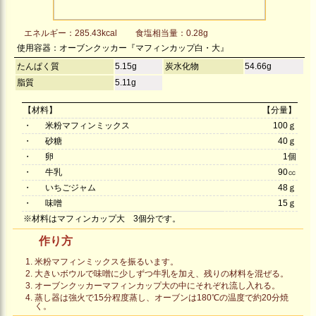
エネルギー：285.43kcal
食塩相当量：0.28g
使用容器：オーブンクッカー『マフィンカップ白・大』
たんぱく質
5.15g
炭水化物
54.66g
脂質
5.11g
【材料】
【分量】
・
米粉マフィンミックス
100ｇ
・
砂糖
40ｇ
・
卵
1個
・
牛乳
90㏄
・
いちごジャム
48ｇ
・
味噌
15ｇ
※材料はマフィンカップ大 3個分です。
作り方
米粉マフィンミックスを振るいます。
大きいボウルで味噌に少しずつ牛乳を加え、残りの材料を混ぜる。
オーブンクッカーマフィンカップ大の中にそれぞれ流し入れる。
蒸し器は強火で15分程度蒸し、オーブンは180℃の温度で約20分焼
く。