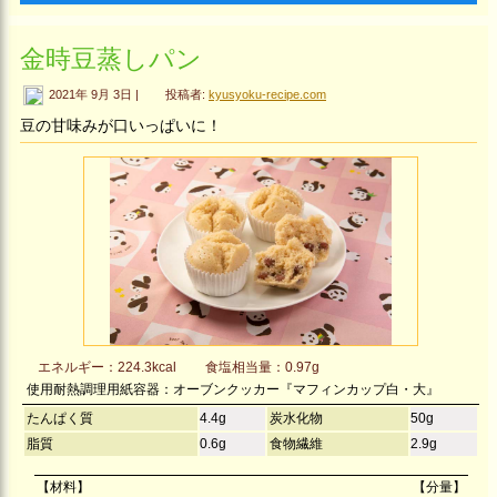
金時豆蒸しパン
2021年 9月 3日 |
投稿者:
kyusyoku-recipe.com
豆の甘味みが口いっぱいに！
エネルギー：224.3kcal
食塩相当量：0.97g
使用耐熱調理用紙容器：オーブンクッカー『マフィンカップ白・大』
たんぱく質
4.4g
炭水化物
50g
脂質
0.6g
食物繊維
2.9g
【材料】
【分量】