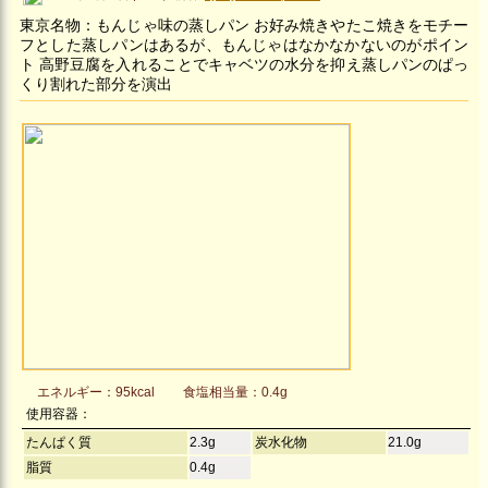
東京名物：もんじゃ味の蒸しパン お好み焼きやたこ焼きをモチー
フとした蒸しパンはあるが、もんじゃはなかなかないのがポイン
ト 高野豆腐を入れることでキャベツの水分を抑え蒸しパンのぱっ
くり割れた部分を演出
エネルギー：95kcal
食塩相当量：0.4g
使用容器：
たんぱく質
2.3g
炭水化物
21.0g
脂質
0.4g