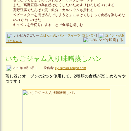
また、高野豆腐の存在感はなくしたいためすりおろし粉々にする
高野豆腐でたんぱく質・鉄分・カルシウムも摂れる
ベビースターを混ぜ込んでしまうとふにゃけてしまって食感を楽しめな
いので上にのせた
キャベツを千切りにすることで食感を楽しむ
レシピカテゴリー
ごはんもの
,
パン・スイーツ
,
蒸しパン
|
コメントがあ
りません »
いちごジャム入り味噌蒸しパン
2021年 9月 3日 |
投稿者:
kyusyoku-recipe.com
蒸し器とオーブンの2つを使用して、2種類の食感が楽しめるおや
つです！