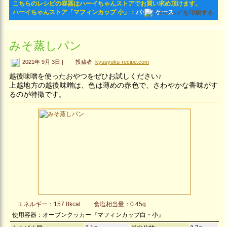
こちらのレシピの容器はハーイちゃんストアでお買い求め頂けます。
ハーイちゃんストア「マフィンカップ 小」：
パック
ケース
みそ蒸しパン
2021年 9月 3日 |
投稿者:
kyusyoku-recipe.com
越後味噌を使ったおやつをぜひお試しください♪
上越地方の越後味噌は、色は薄めの赤色で、さわやかな香味がす
るのが特徴です。
エネルギー：157.8kcal
食塩相当量：0.45g
使用容器：オーブンクッカー『マフィンカップ白・小』