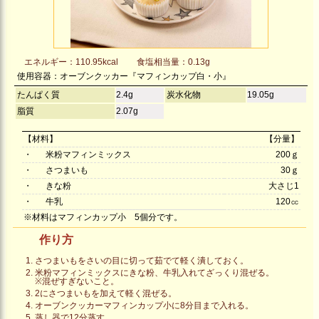
エネルギー：110.95kcal
食塩相当量：0.13g
使用容器：オーブンクッカー『マフィンカップ白・小』
たんぱく質
2.4g
炭水化物
19.05g
脂質
2.07g
【材料】
【分量】
・
米粉マフィンミックス
200ｇ
・
さつまいも
30ｇ
・
きな粉
大さじ1
・
牛乳
120㏄
※材料はマフィンカップ小 5個分です。
作り方
さつまいもをさいの目に切って茹でて軽く潰しておく。
米粉マフィンミックスにきな粉、牛乳入れてざっくり混ぜる。
※混ぜすぎないこと。
2にさつまいもを加えて軽く混ぜる。
オーブンクッカーマフィンカップ小に8分目まで入れる。
蒸し器で12分蒸す