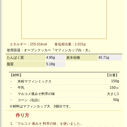
エネルギー：255.01kcal
食塩相当量：1.031g
使用容器：オーブンクッカー『マフィンカップ白・大』
たんぱく質
4.95g
炭水化物
45.71g
脂質
5.18g
【材料】
【分量】
150g
・
米粉マフィンミックス
・
牛乳
150㏄
・
マルコメ液みそ料亭の味
大さじ1
50g
・
コーン（缶詰）
※材料はマフィンカップ大 3個分です。
作り方
「マルコメ 液みそ 料亭の味」を使いました。