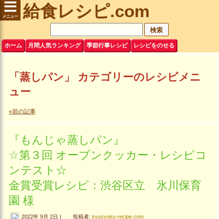
給食レシピ.com
ホーム
月間人気ランキング
季節行事レシピ
レシピをのせる
「蒸しパン」 カテゴリーのレシピメニ
ュー
«前の記事
『もんじゃ蒸しパン』
☆第３回 オーブンクッカー・レシピコ
ンテスト☆
金賞受賞レシピ：渋谷区立 氷川保育
園 様
2022年 9月 2日 |
投稿者:
kyusyoku-recipe.com