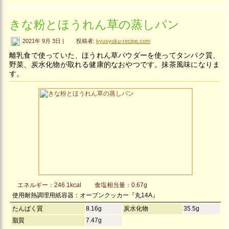
きな粉とほうれん草の蒸しパン
2021年 9月 3日 |
投稿者:
kyusyoku-recipe.com
離乳食で使っていた、ほうれん草パウダーを使ってタンパク質、
野菜、炭水化物が取れる健康的なおやつです。抹茶風味になりま
す。
エネルギー：246.1kcal
食塩相当量：0.67g
使用耐熱調理用紙容器：オーブンクッカー『丸14A』
たんぱく質
8.16g
炭水化物
35.5g
脂質
7.47g