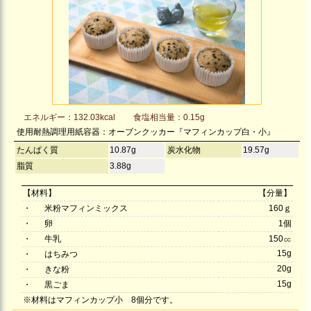
エネルギー：132.03kcal
食塩相当量：0.15g
使用耐熱調理用紙容器：オーブンクッカー『マフィンカップ白・小』
たんぱく質
10.87g
炭水化物
19.57g
脂質
3.88g
【材料】
【分量】
・
米粉マフィンミックス
160ｇ
・
卵
1個
・
牛乳
150㏄
15g
・
はちみつ
20g
・
きな粉
15g
・
黒ごま
※材料はマフィンカップ小 8個分です。