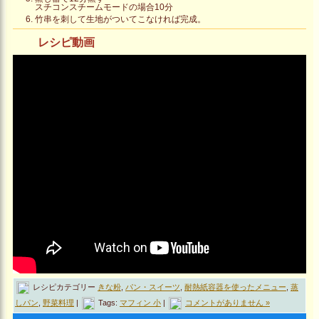
スチコンスチームモードの場合10分
竹串を刺して生地がついてこなければ完成。
レシピ動画
レシピカテゴリー
きな粉
,
パン・スイーツ
,
耐熱紙容器を使ったメニュー
,
蒸
しパン
,
野菜料理
|
Tags:
マフィン 小
|
コメントがありません »