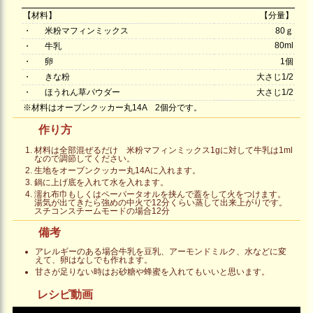
【材料】
【分量】
・
米粉マフィンミックス
80ｇ
80ml
・
牛乳
・
卵
1個
・
きな粉
大さじ1/2
・
ほうれん草パウダー
大さじ1/2
※材料はオーブンクッカー丸14A 2個分です。
作り方
材料は全部混ぜるだけ 米粉マフィンミックス1gに対して牛乳は1ml
なので調節してください。
生地をオーブンクッカー丸14Aに入れます。
鍋に上げ底を入れて水を入れます。
濡れ布巾もしくはペーパータオルを挟んで蓋をして火をつけます。
湯気が出てきたら強めの中火で12分くらい蒸して出来上がりです。
スチコンスチームモードの場合12分
備考
アレルギーのある場合牛乳を豆乳、アーモンドミルク、水などに変
えて、卵はなしでも作れます。
甘さが足りない時はお砂糖や蜂蜜を入れてもいいと思います。
レシピ動画