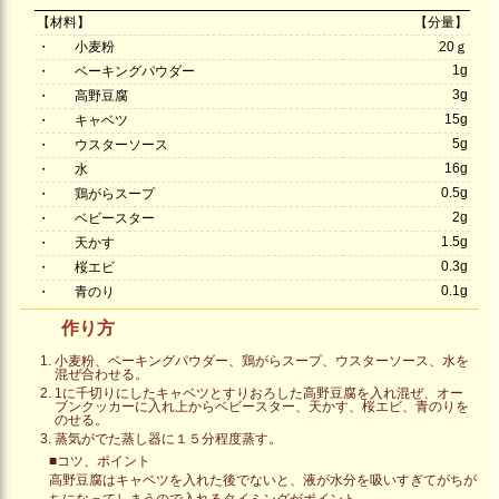
【材料】
【分量】
・
小麦粉
20ｇ
1g
・
ベーキングパウダー
3g
・
高野豆腐
15g
・
キャベツ
5g
・
ウスターソース
16g
・
水
0.5g
・
鶏がらスープ
2g
・
ベビースター
1.5g
・
天かす
0.3g
・
桜エビ
0.1g
・
青のり
作り方
小麦粉、ベーキングパウダー、鶏がらスープ、ウスターソース、水を
混ぜ合わせる。
1に千切りにしたキャベツとすりおろした高野豆腐を入れ混ぜ、オー
ブンクッカーに入れ上からベビースター、天かす、桜エビ、青のりを
のせる。
蒸気がでた蒸し器に１５分程度蒸す。
■コツ、ポイント
高野豆腐はキャベツを入れた後でないと、液が水分を吸いすぎてがちが
ちになってしまうので入れるタイミングがポイント