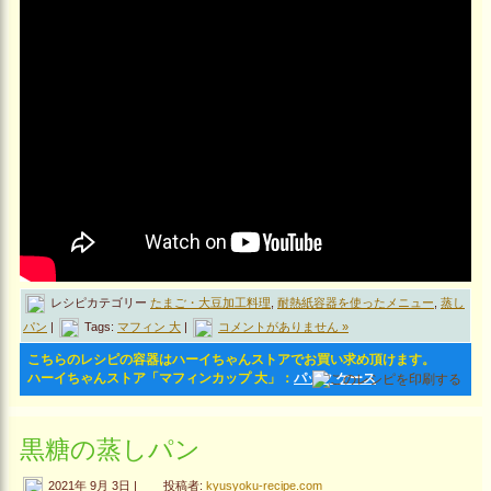
レシピカテゴリー
たまご・大豆加工料理
,
耐熱紙容器を使ったメニュー
,
蒸し
パン
|
Tags:
マフィン 大
|
コメントがありません »
こちらのレシピの容器はハーイちゃんストアでお買い求め頂けます。
ハーイちゃんストア「マフィンカップ 大」：
パック
ケース
黒糖の蒸しパン
2021年 9月 3日 |
投稿者:
kyusyoku-recipe.com