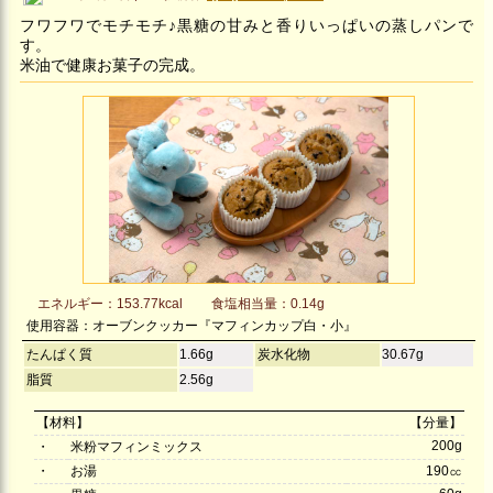
フワフワでモチモチ♪黒糖の甘みと香りいっぱいの蒸しパンで
す。
米油で健康お菓子の完成。
エネルギー：153.77kcal
食塩相当量：0.14g
使用容器：オーブンクッカー『マフィンカップ白・小』
たんぱく質
1.66g
炭水化物
30.67g
脂質
2.56g
【材料】
【分量】
200g
・
米粉マフィンミックス
・
お湯
190㏄