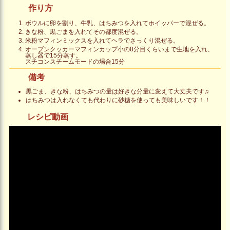
作り方
ボウルに卵を割り、牛乳、はちみつを入れてホイッパーで混ぜる。
きな粉、黒ごまを入れてその都度混ぜる。
米粉マフィンミックスを入れてヘラでさっくり混ぜる。
オーブンクッカーマフィンカップ小の8分目くらいまで生地を入れ、
蒸し器で15分蒸す。
スチコンスチームモードの場合15分
備考
黒ごま、きな粉、はちみつの量は好きな分量に変えて大丈夫です♫
はちみつは入れなくても代わりに砂糖を使っても美味しいです！！
レシピ動画