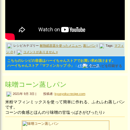
レシピカテゴリー
耐熱紙容器を使ったメニュー
,
蒸しパン
|
Tags:
マフィ
ン 小
|
コメントがありません »
こちらのレシピの容器はハーイちゃんストアでお買い求め頂けます。
ハーイちゃんストア「マフィンカップ 小」：
パック
ケース
味噌コーン蒸しパン
2021年 9月 3日 |
投稿者:
kyusyoku-recipe.com
米粉マフィンミックスを使って簡単に作れる、ふわふわ蒸しパン
です。
コーンの食感とほんのり味噌の甘塩っぱさがぴったり♪