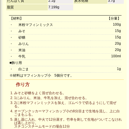
たんぱく質
2.1g
炭水化物
3.7g
脂質
7.199g
【材料】
【分量】
100g
・
米粉マフィンミックス
15g
・
みそ
15g
・
砂糖
20g
・
みりん
20g
・
米油
100ml
・
牛乳
■飾り用
1g
・
白ごま
※材料はマフィンカップ小 5個分です。
作り方
みそと砂糖をよく混ぜ合わせる。
1にみりん、米油、牛乳を加え、混ぜ合わせる。
2に米粉マフィンミックスを加え、ゴムベラで切るようにして混ぜ
る。
オーブンクッカーマフィンカップ小の8分目まで生地を流し、上に白
ごまをふる。
蒸し器に入れ、中火で12分蒸す。竹串を刺して生地がついてこなけれ
ば蒸し上がり。
スチコンスチームモードの場合12分