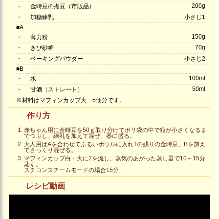
200g
・
金時豆の煮豆（市販品）
・
加糖練乳
小さじ1
■A
150g
・
薄力粉
70g
・
きび砂糖
・
ベーキングパウダー
小さじ2
■B
100ml
・
水
50ml
・
甘酒（ストレート）
※材料はマフィンカップ大 5個分です。
作り方
赤ちゃん用に金時豆を50ｇ取り分けてポリ袋の中で粒が小さくなるま
でつぶし、練乳を加えて混ぜ、器に盛る。
大人用はAを合わせてふるいボウルに入れ1の残りの金時豆、Bを加え
てさっくり混ぜる。
マフィンカップ白・大に2を流し、蒸気のあがった蒸し器で10～15分
蒸す。
スチコンスチームモードの場合15分
レシピ動画