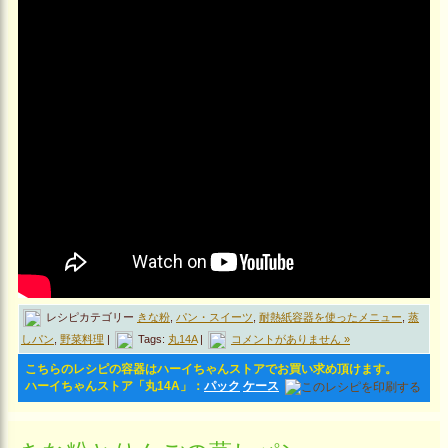
レシピカテゴリー
きな粉
,
パン・スイーツ
,
耐熱紙容器を使ったメニュー
,
蒸
しパン
,
野菜料理
|
Tags:
丸14A
|
コメントがありません »
こちらのレシピの容器はハーイちゃんストアでお買い求め頂けます。
ハーイちゃんストア「丸14A」：
パック
ケース