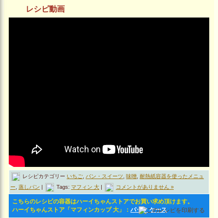
レシピ動画
レシピカテゴリー
いちご
,
パン・スイーツ
,
味噌
,
耐熱紙容器を使ったメニュ
ー
,
蒸しパン
|
Tags:
マフィン 大
|
コメントがありません »
こちらのレシピの容器はハーイちゃんストアでお買い求め頂けます。
ハーイちゃんストア「マフィンカップ 大」：
パック
ケース