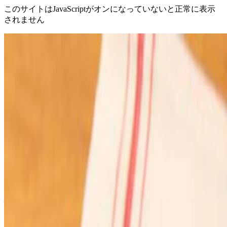
このサイトはJavaScriptがオンになっていないと正常に表示
されません
おいしい学校・保育園給食のレシピサイトです。
学校・保育園給食に携わる栄養教諭、学校栄養職員、調理員
の皆様の交流の場になればと思います。
皆様のご投稿をお待ちしております。
ホーム
月間人気ランキング
季節行事レシピ
レシピをのせる
給食レシピ.com