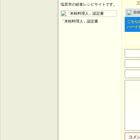
マ
塩尻市の給食レシピサイトです。
投稿
「米粉料理人」認定書
こちら
ハーイ