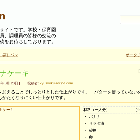
m
サイトです。
学校・保育園
員、調理員の皆様の交流の
ホーム
月間人気ランキング
稿をお待ちしております。
ル蒸しパン
ポーク
ナケーキ
7年 8月 23日 |
投稿者:
kyusyoku-recipe.com
を加えることでしっとりとした仕上がりです。 バターを使っていない
もかたくなりにくい仕上がりです。
材料（一人分）
（
・
バナナ
・
サラダ油
・
砂糖
・
卵