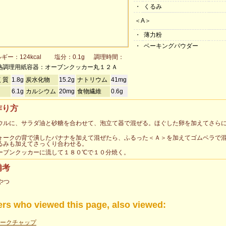
・
くるみ
＜A＞
・
薄力粉
・
ベーキングパウダー
ギー：124kcal
塩分：0.1g
調理時間：
熱調理用紙容器：オーブンクッカー丸１２Ａ
く質
1.8g
炭水化物
15.2g
ナトリウム
41mg
6.1g
カルシウム
20mg
食物繊維
0.6g
作り方
ウルに、サラダ油と砂糖を合わせて、泡立て器で混ぜる。ほぐした卵を加えてさら
。
ォークの背で潰したバナナを加えて混ぜたら、ふるった＜Ａ＞を加えてゴムベラで
るみも加えてさっくり合わせる。
ーブンクッカーに流して１８０℃で１０分焼く。
備考
やつ
rs who viewed this page, also viewed:
ークチャップ