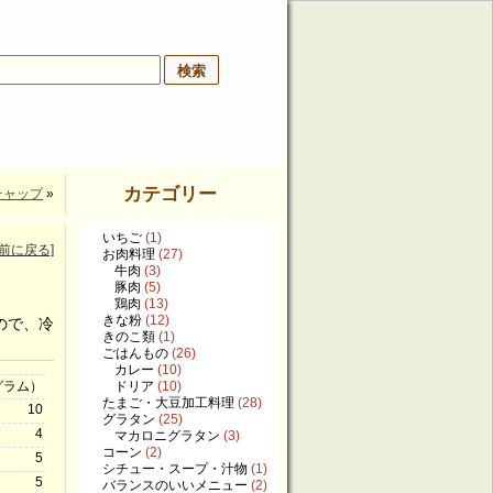
季節行事レシピ
レシピをのせる
カテゴリー
チャップ
»
いちご
(1)
[前に戻る]
お肉料理
(27)
牛肉
(3)
豚肉
(5)
鶏肉
(13)
きな粉
(12)
ので、冷
きのこ類
(1)
ごはんもの
(26)
カレー
(10)
ドリア
(10)
グラム）
たまご・大豆加工料理
(28)
10
グラタン
(25)
4
マカロニグラタン
(3)
コーン
(2)
5
シチュー・スープ・汁物
(1)
5
バランスのいいメニュー
(2)