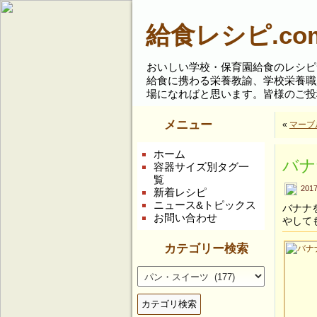
給食レシピ.co
おいしい学校・保育園給食のレシピ
給食に携わる栄養教諭、学校栄養職
場になればと思います。
皆様のご投
メニュー
«
マーブ
ホーム
バナ
容器サイズ別タグ一
覧
201
新着レシピ
ニュース&トピックス
バナナ
お問い合わせ
やして
カテゴリー検索