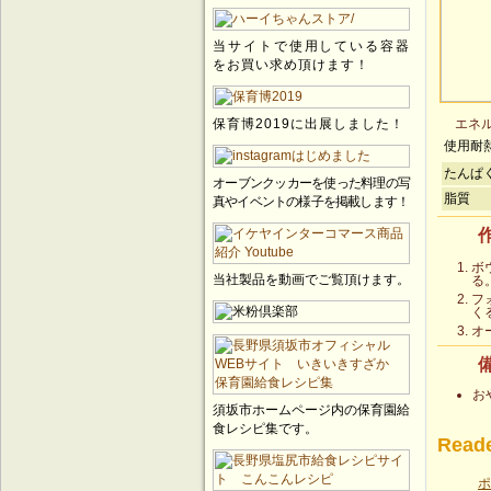
当サイトで使用している容器
をお買い求め頂けます！
エネル
保育博2019に出展しました！
使用耐
たんぱ
オーブンクッカーを使った料理の写
脂質
真やイベントの様子を掲載します！
ボ
当社製品を動画でご覧頂けます。
る
フ
く
オ
お
須坂市ホームページ内の保育園給
食レシピ集です。
Reade
ポ