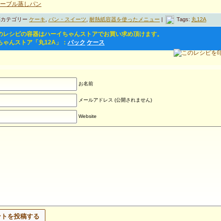
ーブル蒸しパン
カテゴリー
ケーキ
,
パン・スイーツ
,
耐熱紙容器を使ったメニュー
|
Tags:
丸12A
のレシピの容器はハーイちゃんストアでお買い求め頂けます。
ちゃんストア「丸12A」：
パック
ケース
お名前
メールアドレス (公開されません)
Website