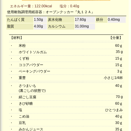
エネルギー量：122.00kcal
塩分：0.40g
使用耐熱調理用紙容器：オーブンクッカー『丸１２Ａ』
たんぱく質
1.50g
炭水化物
17.60g
鉄分
0.40mg
脂質
4.00g
カルシウム
31.00mg
【材料】
【分量】
・
米粉
60ｇ
35 g
・
ホワイトソルガム
・
くず粉
15ｇ
・
ココアパウダー
15ｇ
・
ベーキングパウダー
3ｇ
・
重曹
小さじ1/4杯
・
さつまいも
40ｇ
(裏ごしの状態で)
70 g
・
絹ごし豆腐
・
きび砂糖
60ｇ
・
塩
ひとつまみ
・
こめ油
40ｇ
・
豆乳
30ｇ
・
みかんジュース
35ｇ