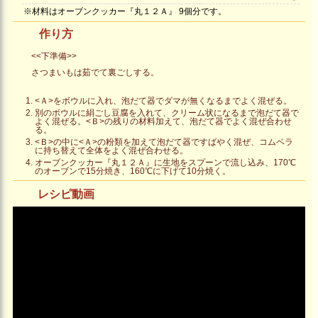
※材料はオーブンクッカー『丸１２Ａ』 9個分です。
作り方
<<下準備>>
さつまいもは茹でて裏ごしする。
<Ａ>をボウルに入れ、泡だて器でダマが無くなるまでよく混ぜる。
別のボウルに絹ごし豆腐を入れて、クリーム状になるまで泡だて器で
よく混ぜる。<Ｂ>の残りの材料加えて、泡だて器でよく混ぜ合わせ
る。
<Ｂ>の中に<Ａ>の粉類を加えて泡だて器ですばやく混ぜ、コムベラ
に持ち替えて全体をよく混ぜ合わせる。
オーブンクッカー『丸１２Ａ』に生地をスプーンで流し込み、170℃
のオーブンで15分焼き、160℃に下げて10分焼く。
レシピ動画