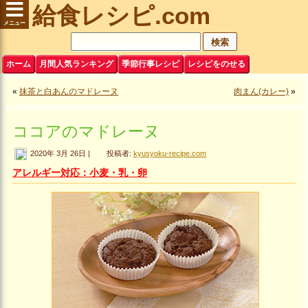
給食レシピ.com
ホーム
月間人気ランキング
季節行事レシピ
レシピをのせる
«
抹茶と白あんのマドレーヌ
肉まん(カレー)
»
ココアのマドレーヌ
2020年 3月 26日 |
投稿者:
kyusyoku-recipe.com
アレルギー対応：小麦・乳・卵