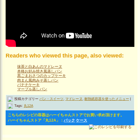
Readers who viewed this page, also viewed:
抹茶と白あんのマドレーヌ
本格お好み焼き風蒸しパン
黒ごまおさつのカップケーキ
肉まん風肉みそ蒸しパン
バナナケーキ
マーブル蒸しパン
投稿カテゴリー
パン・スイーツ
,
マドレーヌ
,
耐熱紙容器を使ったメニュー
|
Tags:
丸12A
こちらのレシピの容器はハーイちゃんストアでお買い求め頂けます。
ハーイちゃんストア「丸12A」：
パック
ケース