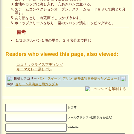
生地をカップに流し入れ、穴あきパンに並べる。
スチームコンベクションオーブン、スチームモード８８℃で約２０分
蒸す。
あら熱をとり、冷蔵庫でしっかり冷やす。
ホイップクリームを絞り、栗のシロップ漬をトッピングする。
備考
１/１ホテルパン１段の場合、２４名分まで同じ
Readers who viewed this page, also viewed:
ココナッツライスプディング
キーマカレー蒸しパン
投稿カテゴリー
パン・スイーツ
,
プリン
,
耐熱紙容器を使ったメニュー
|
Tags:
ゼリー＆茶碗蒸し用カップ A
お名前
メールアドレス (公開されません)
Website