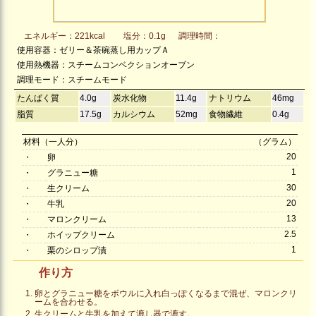
エネルギー：221kcal
塩分：0.1g
調理時間：
使用容器：ゼリー＆茶碗蒸し用カップＡ
使用熱機器：スチームコンベクションオーブン
調理モード：スチームモード
たんぱく質
4.0g
炭水化物
11.4g
ナトリウム
46mg
脂質
17.5g
カルシウム
52mg
食物繊維
0.4g
材料（一人分）
（グラム）
20
・
卵
1
・
グラニュー糖
30
・
生クリーム
20
・
牛乳
13
・
マロンクリーム
2.5
・
ホイップクリーム
1
・
栗のシロップ漬
作り方
卵とグラニュー糖をボウルに入れ白っぽくなるまで混ぜ、マロンクリ
ームを合わせる。
生クリームと牛乳を加えて漉し器で漉す。