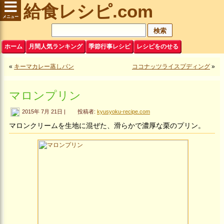
給食レシピ.com
ホーム
月間人気ランキング
季節行事レシピ
レシピをのせる
«
キーマカレー蒸しパン
ココナッツライスプディング
»
マロンプリン
2015年 7月 21日 |
投稿者:
kyusyoku-recipe.com
マロンクリームを生地に混ぜた、滑らかで濃厚な栗のプリン。