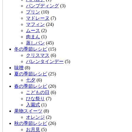
パンプディング
(3)
プリン
(10)
マドレーヌ
(7)
マフィン
(24)
ムース
(2)
肉まん
(1)
蒸しパン
(45)
冬の季節レシピ
(15)
クリスマス
(6)
バレンタインデー
(5)
味噌
(8)
夏の季節レシピ
(25)
七夕
(6)
春の季節レシピ
(20)
こどもの日
(6)
ひな祭り
(7)
入園式
(1)
果物スイーツ
(8)
オレンジ
(2)
秋の季節レシピ
(26)
お月見
(5)