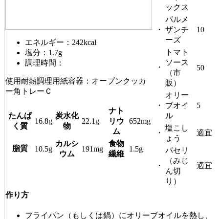
ックス
パルメ
・
ザンチ
10
ーズ
エネルギー：242kcal
トマト
塩分：1.7g
ソース
調理時間：
・
50
（市
使用耐熱調理用紙容器：オーブンクッカ
販）
ー角トレーＣ
オリー
・
ブオイ
5
ナト
たんぱ
炭水化
ル
16.8g
22.1g
リウ
652mg
く質
物
塩こし
ム
・
適宜
ょう
カルシ
食物
脂質
10.5g
191mg
1.5g
パセリ
ウム
繊維
（みじ
・
適宜
ん切
り）
作り方
フライパン（もしくは鍋）にオリーブオイルを熱し、