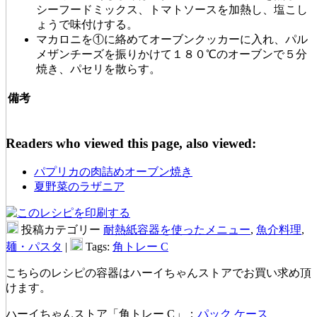
シーフードミックス、トマトソースを加熱し、塩こし
ょうで味付けする。
マカロニを①に絡めてオーブンクッカーに入れ、パル
メザンチーズを振りかけて１８０℃のオーブンで５分
焼き、パセリを散らす。
備考
Readers who viewed this page, also viewed:
パプリカの肉詰めオーブン焼き
夏野菜のラザニア
投稿カテゴリー
耐熱紙容器を使ったメニュー
,
魚介料理
,
麺・パスタ
|
Tags:
角トレー C
こちらのレシピの容器はハーイちゃんストアでお買い求め頂
けます。
ハーイちゃんストア「角トレー C」：
パック
ケース