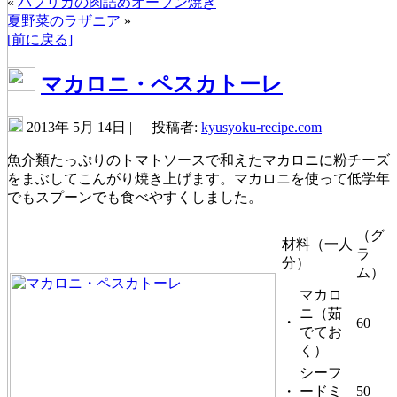
«
パプリカの肉詰めオーブン焼き
夏野菜のラザニア
»
[前に戻る]
マカロニ・ペスカトーレ
2013年 5月 14日 |
投稿者:
kyusyoku-recipe.com
魚介類たっぷりのトマトソースで和えたマカロニに粉チーズ
をまぶしてこんがり焼き上げます。マカロニを使って低学年
でもスプーンでも食べやすくしました。
（グ
材料（一人
ラ
分）
ム）
マカロ
ニ（茹
・
60
でてお
く）
シーフ
・
ードミ
50