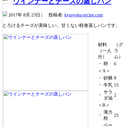
ウインナーとチーズの蒸しパン
2017年 8月 23日 |
投稿者:
kyusyoku-recipe.com
とろけるチーズが美味しい、甘くない軽食蒸しパンです。
材料
（グ
（一人
ラ
分）
ム）
・
卵
6
＜A＞
・
砂糖
8
・
牛乳
15
サラ
・
2
ダ油
＜B＞
薄力
・
25
粉
ベー