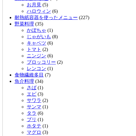
お月見
(5)
ハロウィン
(6)
耐熱紙容器を使ったメニュー
(227)
野菜料理
(35)
かぼちゃ
(1)
じゃがいも
(8)
キャベツ
(6)
トマト
(2)
ニンジン
(6)
ブロッコリー
(2)
レンコン
(1)
食物繊維多目
(7)
魚介料理
(34)
さば
(1)
エビ
(3)
サワラ
(2)
サンマ
(1)
タラ
(6)
ブリ
(1)
ホタテ
(1)
マグロ
(3)