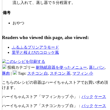
流し入れて、蒸し器で５分程蒸す。
備考
おやつ
Readers who viewed this page, also viewed:
ふるふるプリンアラモード
里芋と桜えびのコロッケ風
投稿カテゴリー
耐熱紙容器を使ったメニュー
,
蒸しパン
,
豚肉
|
Tags:
スチコン 白
,
スチコン 茶
,
マフィン 小
こちらのレシピの容器はハーイちゃんストアでお買い求め頂
けます。
ハーイちゃんストア「マフィンカップ 小」：
パック
ケース
ハーイちゃんストア「スチコンカップ 白」：
パック
ケース