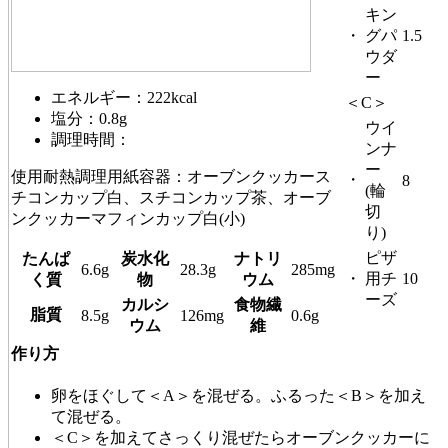
キン
・
グパ
1.5
ウダ
ー
エネルギー：222kcal
＜C＞
塩分：0.8g
ウイ
調理時間：
ンナ
ー
使用耐熱調理用紙容器：オーブンクッカース
・
8
(輪
チコンカップ白、スチコンカップ茶、オーブ
切
ンクッカーマフィンカップ白(小)
り)
ピザ
たんぱ
炭水化
ナトリ
6.6g
28.3g
285mg
・
用チ
10
く質
物
ウム
ーズ
カルシ
食物繊
脂質
8.5g
126mg
0.6g
ウム
維
作り方
卵をほぐして＜A＞を混ぜる。ふるった＜B＞を加え
て混ぜる。
＜C＞を加えてさっくり混ぜたらオーブンクッカーに