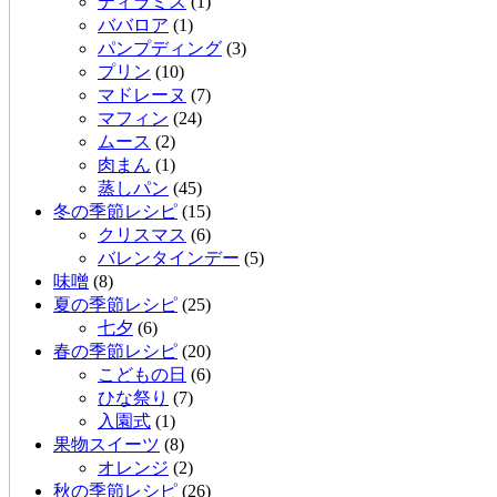
ティラミス
(1)
ババロア
(1)
パンプディング
(3)
プリン
(10)
マドレーヌ
(7)
マフィン
(24)
ムース
(2)
肉まん
(1)
蒸しパン
(45)
冬の季節レシピ
(15)
クリスマス
(6)
バレンタインデー
(5)
味噌
(8)
夏の季節レシピ
(25)
七夕
(6)
春の季節レシピ
(20)
こどもの日
(6)
ひな祭り
(7)
入園式
(1)
果物スイーツ
(8)
オレンジ
(2)
秋の季節レシピ
(26)