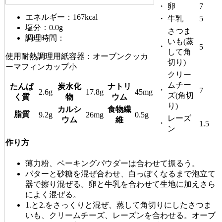
・
卵
7
エネルギー：167kcal
・
牛乳
5
塩分：0.0g
さつま
調理時間：
いも(蒸
・
5
して角
使用耐熱調理用紙容器：オーブンクッカ
切り)
ーマフィンカップ小
クリー
ムチー
たんぱ
炭水化
ナトリ
・
7
2.6g
17.8g
45mg
ズ(角切
く質
物
ウム
り)
カルシ
食物繊
脂質
9.2g
26mg
0.5g
レーズ
ウム
維
・
1.5
ン
作り方
薄力粉、ベーキングパウダーは合わせて振るう。
バターと砂糖を混ぜ合わせ、白っぽくなるまで泡立て
器で擦り混ぜる。卵と牛乳を合わせて生地に加えさら
によく混ぜる。
1.と2.をさっくりと混ぜ、蒸して角切りにしたさつま
いも、クリームチーズ、レーズンを合わせる。オーブ