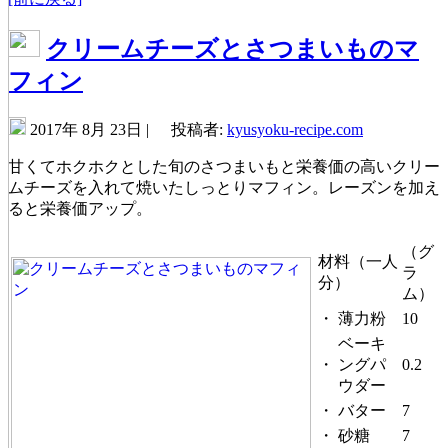
クリームチーズとさつまいものマ
フィン
2017年 8月 23日 |
投稿者:
kyusyoku-recipe.com
甘くてホクホクとした旬のさつまいもと栄養価の高いクリー
ムチーズを入れて焼いたしっとりマフィン。レーズンを加え
ると栄養価アップ。
（グ
材料（一人
ラ
分）
ム）
・
薄力粉
10
ベーキ
・
ングパ
0.2
ウダー
・
バター
7
・
砂糖
7