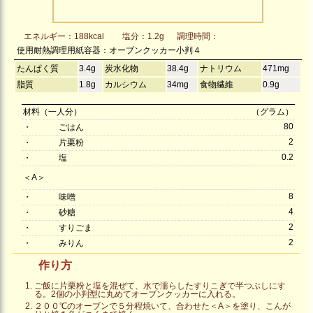
エネルギー：188kcal
塩分：1.2g
調理時間：
使用耐熱調理用紙容器：オーブンクッカー小判４
たんぱく質
3.4g
炭水化物
38.4g
ナトリウム
471mg
脂質
1.8g
カルシウム
34mg
食物繊維
0.9g
材料（一人分）
（グラム）
80
・
ごはん
2
・
片栗粉
0.2
・
塩
＜A＞
8
・
味噌
4
・
砂糖
2
・
すりごま
2
・
みりん
作り方
ご飯に片栗粉と塩を混ぜて、水で濡らしたすりこぎで半つぶしにす
る。2個の小判型に丸めてオーブンクッカーに入れる。
２００℃のオーブンで５分程焼いて、合わせた＜A＞を塗り、こんが