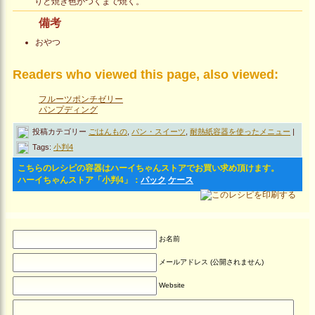
りと焼き色がつくまで焼く。
備考
おやつ
Readers who viewed this page, also viewed:
フルーツポンチゼリー
パンプディング
投稿カテゴリー
ごはんもの
,
パン・スイーツ
,
耐熱紙容器を使ったメニュー
|
Tags:
小判4
こちらのレシピの容器はハーイちゃんストアでお買い求め頂けます。
ハーイちゃんストア「小判4」：
パック
ケース
お名前
メールアドレス (公開されません)
Website