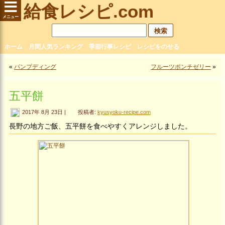
給食レシピ.com
ホーム
月間人気ランキング
季節行事レシピ
レシピをのせる
«
パンプディング
フルーツポンチゼリー
»
五平餅
2017年 8月 23日 |
投稿者:
kyusyoku-recipe.com
長野の地方ご飯、五平餅を食べやすくアレンジしました。