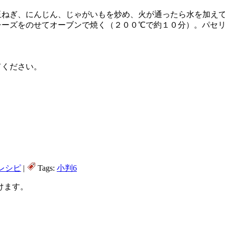
玉ねぎ、にんじん、じゃがいもを炒め、火が通ったら水を加え
チーズをのせてオーブンで焼く（２００℃で約１０分）。パセ
てください。
レシピ
|
Tags:
小判6
けます。