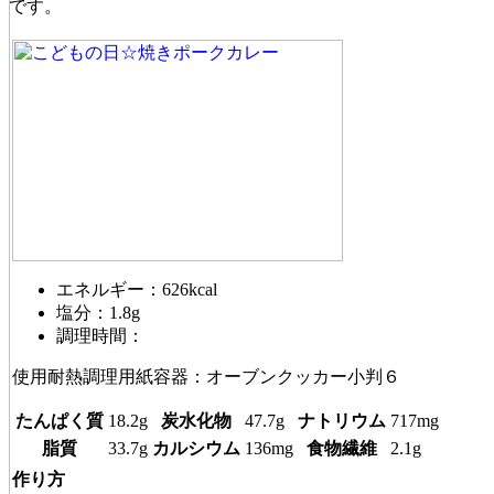
です。
エネルギー：626kcal
塩分：1.8g
調理時間：
使用耐熱調理用紙容器：オーブンクッカー小判６
たんぱく質
18.2g
炭水化物
47.7g
ナトリウム
717mg
脂質
33.7g
カルシウム
136mg
食物繊維
2.1g
作り方