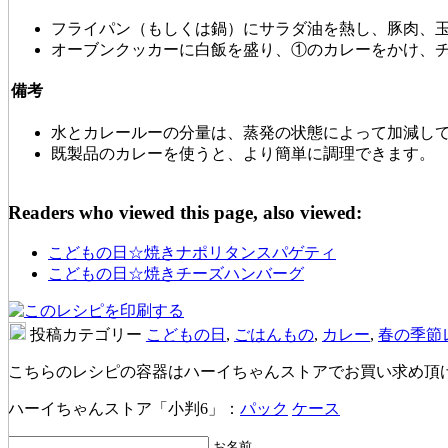
フライパン（もしくは鍋）にサラダ油を熱し、豚肉、
オーブンクッカーに白飯を盛り、①のカレーをかけ、
備考
水とカレールーの分量は、蒸発の状態によって加減し
既製品のカレーを使うと、より簡単に調理できます。
Readers who viewed this page, also viewed:
こどもの日☆焼きナポリタンスパゲティ
こどもの日☆焼きチーズハンバーグ
投稿カテゴリー
こどもの日
,
ごはんもの
,
カレー
,
春の季節
こちらのレシピの容器はハーイちゃんストアでお買い求め頂
ハーイちゃんストア「小判6」：
パック
ケース
お名前