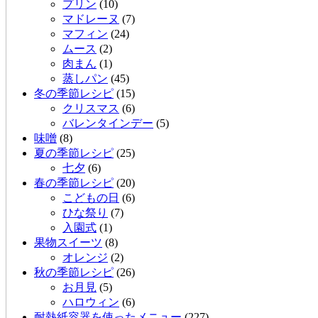
プリン
(10)
マドレーヌ
(7)
マフィン
(24)
ムース
(2)
肉まん
(1)
蒸しパン
(45)
冬の季節レシピ
(15)
クリスマス
(6)
バレンタインデー
(5)
味噌
(8)
夏の季節レシピ
(25)
七夕
(6)
春の季節レシピ
(20)
こどもの日
(6)
ひな祭り
(7)
入園式
(1)
果物スイーツ
(8)
オレンジ
(2)
秋の季節レシピ
(26)
お月見
(5)
ハロウィン
(6)
耐熱紙容器を使ったメニュー
(227)