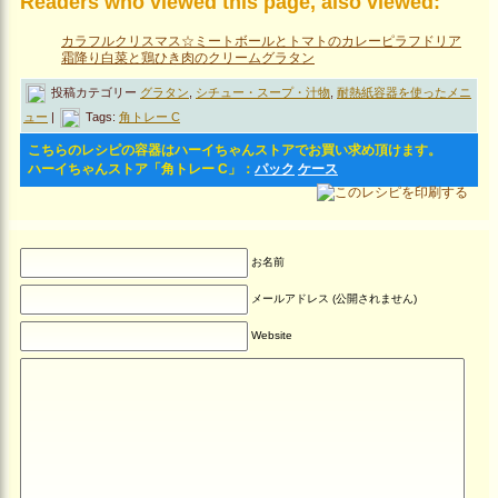
Readers who viewed this page, also viewed:
カラフルクリスマス☆ミートボールとトマトのカレーピラフドリア
霜降り白菜と鶏ひき肉のクリームグラタン
投稿カテゴリー
グラタン
,
シチュー・スープ・汁物
,
耐熱紙容器を使ったメニ
ュー
|
Tags:
角トレー C
こちらのレシピの容器はハーイちゃんストアでお買い求め頂けます。
ハーイちゃんストア「角トレー C」：
パック
ケース
お名前
メールアドレス (公開されません)
Website