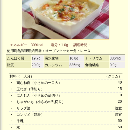
エネルギー：309kcal
塩分：1.0g
調理時間：
使用耐熱調理用紙容器：オーブンクッカー角トレーＣ
たんぱく質
19.7g
炭水化物
10.8g
ナトリウム
386mg
脂質
20.0g
カルシウム
335mg
食物繊維
0.9g
材料（一人分）
（グラム）
40
・
鶏むね肉（小さめの一口大）
15
・
玉ねぎ（薄切り）
10
・
にんじん（小さめの乱切り）
20
・
じゃがいも（小さめの乱切り）
・
サラダ油
適宜
・
コンソメ（顆粒）
適宜
50
・
牛乳
50
・
水