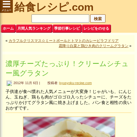
給食レシピ.com
ホーム
月間人気ランキング
季節行事レシピ
レシピをのせる
«
カラフルクリスマス☆ミートボールとトマトのカレーピラフドリア
霜降り白菜と鶏ひき肉のクリームグラタン
»
濃厚チーズたっぷり！クリームシチュ
ー風グラタン
2012年 11月 6日 |
投稿者:
kyusyoku-recipe.com
子供達が食べ慣れた人気メニューが大変身！じゃがいも、にんじ
ん、玉ねぎ、鶏もも肉がゴロゴロ入ったシチューに、チーズをた
っぷりかけてグラタン風に焼き上げました。パン食と相性の良い
おかずです。