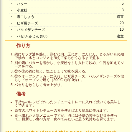
5
・
バター
3
・
小麦粉
・
塩こしょう
適宜
20
・
ピザ用チーズ
10
・
パルメザンチーズ
・
パセリ(みじん切り)
適宜
作り方
鍋にサラダ油を熱し、鶏むね肉、玉ねぎ、にんじん、じゃがいもの順
で炒め、水とコンソメを加えて柔らかくなるまで煮る。
別の鍋にバターを溶かし、小麦粉をふり入れて炒め、牛乳を加えてソ
ースを作る。
②を①の鍋に加え、塩こしょうで味を調える。
③をオーブンクッカーに入れ、ピザ用チーズ、パルメザンチーズを散
らしてオーブンで焼く（200℃で約10分）。
パセリを散らして出来上がり。
備考
手持ちのレシピで作ったシチューをトレーに入れて焼いても美味し
くできます。
既存のホワイトシチューの素を使えばより簡単に作れます。
食べ慣れた人気メニューですが、時には子供の苦手な野菜を使っ
て。目新しい食べ方が、食べてみたいと思う気持ちを育てます。